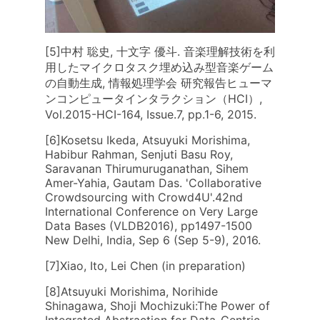
[5]中村 聡史, 十文字 優斗. 音楽理解技術を利
用したマイクロタスク埋め込み型音楽ゲーム
の自動生成, 情報処理学会 研究報告ヒューマ
ンコンピュータインタラクション（HCI）,
Vol.2015-HCI-164, Issue.7, pp.1-6, 2015.
[6]Kosetsu Ikeda, Atsuyuki Morishima,
Habibur Rahman, Senjuti Basu Roy,
Saravanan Thirumuruganathan, Sihem
Amer-Yahia, Gautam Das. 'Collaborative
Crowdsourcing with Crowd4U'.42nd
International Conference on Very Large
Data Bases (VLDB2016), pp1497-1500
New Delhi, India, Sep 6 (Sep 5-9), 2016.
[7]Xiao, Ito, Lei Chen (in preparation)
[8]Atsuyuki Morishima, Norihide
Shinagawa, Shoji Mochizuki:The Power of