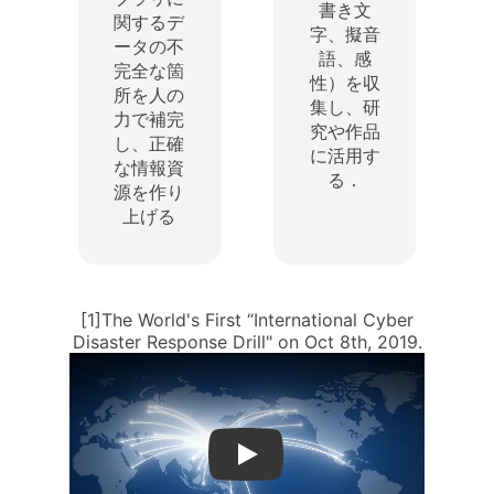
書き文
関するデ
字、擬音
ータの不
語、感
完全な箇
性）を収
所を人の
集し、研
力で補完
究や作品
し、正確
に活用す
な情報資
る．
源を作り
上げる
[1]The World's First “International Cyber
Disaster Response Drill" on Oct 8th, 2019.
Play