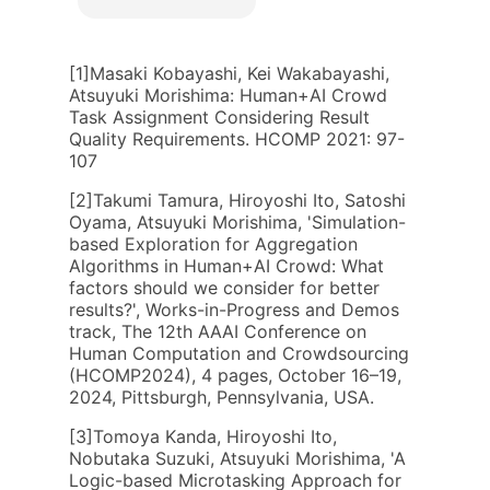
[1]Masaki Kobayashi, Kei Wakabayashi,
Atsuyuki Morishima: Human+AI Crowd
Task Assignment Considering Result
Quality Requirements. HCOMP 2021: 97-
107
[2]Takumi Tamura, Hiroyoshi Ito, Satoshi
Oyama, Atsuyuki Morishima, 'Simulation-
based Exploration for Aggregation
Algorithms in Human+AI Crowd: What
factors should we consider for better
results?', Works-in-Progress and Demos
track, The 12th AAAI Conference on
Human Computation and Crowdsourcing
(HCOMP2024), 4 pages, October 16–19,
2024, Pittsburgh, Pennsylvania, USA.
[3]Tomoya Kanda, Hiroyoshi Ito,
Nobutaka Suzuki, Atsuyuki Morishima, 'A
Logic-based Microtasking Approach for