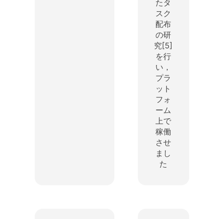
たタ
スク
配布
の研
究[5]
を行
い，
プラ
ット
フォ
ーム
上で
稼働
させ
まし
た