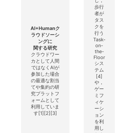
し，
歩行
者が
タス
クを
AI+Humanク
行う
ラウドソーシ
Task-
ングに
on-
関する研究
the-
クラウドワー
Floor
カとして人間
シス
ではなくAIが
テム
参加した場合
[4]
の最適な割当
や，
てや集約の研
ゲー
究プラットフ
ミフ
ォームとして
ィケ
利用していま
ーシ
す[1][2][3]
ョン
を利
用し