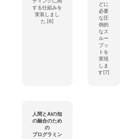
ディングに関
どに
する仕組みを
必要
実装しまし
な圧
た.[6]
倒的
なス
ルー
プッ
トを
実現
しま
す[7]
人間とAIの知
の融合のため
の
プログラミン