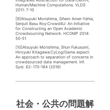
Integrated Abstraction for Data-Centric
Human/Machine Computations. VLDS
2011: 7-10
[9]Atsuyuki Morishima, Sihem Amer-Yahia,
Senjuti Basu Roy:Crowd4U: An Initiative
for Constructing an Open Academic
Crowdsourcing Network. HCOMP 2014:
50-51
[10]Atsuyuki Morishima, Shun Fukusumi,
Hiroyuki Kitagawa:CyLog/Game aspect:
An approach to separation of concerns in
crowdsourced data management. Inf.
Syst. 62: 170-184 (2016)
社会・公共の問題解