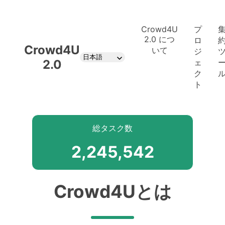
Crowd4U
プ
2.0 につ
ロ
Crowd4U
いて
ジ
日本語
2.0
ェ
ク
ト
総タスク数
2,245,542
Crowd4Uとは