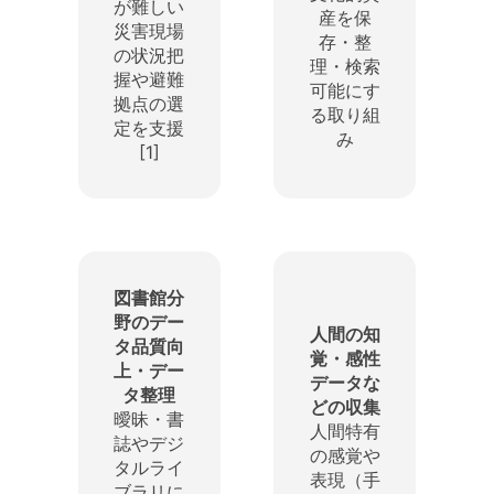
が難しい
産を保
災害現場
存・整
の状況把
理・検索
握や避難
可能にす
拠点の選
る取り組
定を支援
み
[1]
図書館分
野のデー
人間の知
タ品質向
覚・感性
上・デー
データな
タ整理
どの収集
曖昧・書
人間特有
誌やデジ
の感覚や
タルライ
表現（手
ブラリに