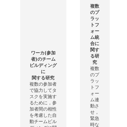
複数
のプ
ラッ
トフ
ォー
ム統
合に
関す
ワーカ(参加
る研
者)のチーム
究
ビルディング
複数
に
のプ
関する研究
ラッ
複数の参加者
トフ
で協力してタ
ォー
スクを実施す
ム連
るために，参
動さ
加者間の相性
せ，
を考慮した自
緊急
動チームビル
時な